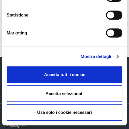
Sezione download
COS_Ascopiave_03M2019_ENG
Statistiche
Marketing
Torna indietro
Mostra dettagli
Accetta tutti i cookie
Via Verizzo, 1030 - 31053 Pieve di Soligo (TV) tel +39 0438 980098 fax +39
Accetta selezionati
0438 82096 C.F. - P.I. - R.I. 03916270261
Usa solo i cookie necessari
Privacy policy
Cookie Policy
Company info