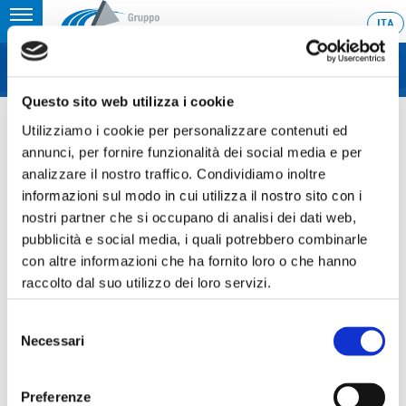
Toggle
ITA
MENU
navigation
Questo sito web utilizza i cookie
Home
›
The Board of Directors has approved the results of the first
quarter of 2019
Utilizziamo i cookie per personalizzare contenuti ed
annunci, per fornire funzionalità dei social media e per
Last update: 2019/05/13 18:10
analizzare il nostro traffico. Condividiamo inoltre
informazioni sul modo in cui utilizza il nostro sito con i
13.05.2019
nostri partner che si occupano di analisi dei dati web,
THE BOARD OF DIRECTORS
pubblicità e social media, i quali potrebbero combinarle
HAS APPROVED THE RESULTS
con altre informazioni che ha fornito loro o che hanno
raccolto dal suo utilizzo dei loro servizi.
OF THE FIRST QUARTER OF
2019
Selezione
Necessari
del
consenso
Preferenze