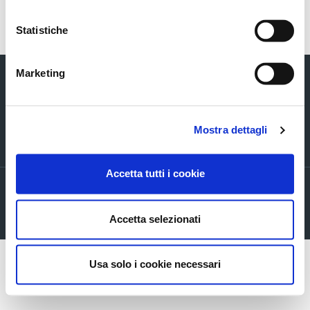
Torna indietro
Statistiche
Marketing
Mostra dettagli
Via Verizzo, 1030 - 31053 Pieve di Soligo (TV) tel +39 0438 980098 fax +39
0438 82096 C.F. - P.I. - R.I. 03916270261
Accetta tutti i cookie
Privacy policy
Cookie Policy
Accetta selezionati
Company info
Usa solo i cookie necessari