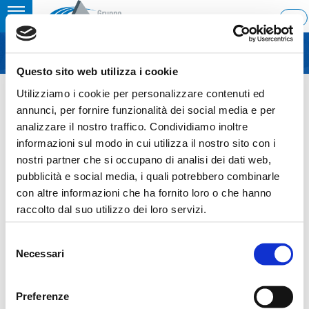
Toggle
ITA
MENU
navigation
Questo sito web utilizza i cookie
Home
›
Shareholders’ Meeting
Utilizziamo i cookie per personalizzare contenuti ed
Last update: 2014/04/24 23:51
annunci, per fornire funzionalità dei social media e per
analizzare il nostro traffico. Condividiamo inoltre
24.04.2014
informazioni sul modo in cui utilizza il nostro sito con i
SHAREHOLDERS’ MEETING
nostri partner che si occupano di analisi dei dati web,
pubblicità e social media, i quali potrebbero combinarle
con altre informazioni che ha fornito loro o che hanno
raccolto dal suo utilizzo dei loro servizi.
Sezione download
Selezione
Necessari
del
Shareholders’ Meeting
consenso
Preferenze