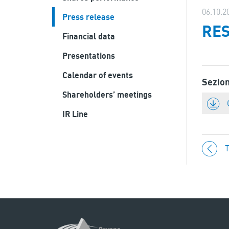
06.10.2
Press release
RES
Financial data
Presentations
Calendar of events
Sezio
Shareholders’ meetings
IR Line
T