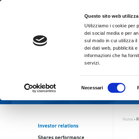
ENG
ITA
Questo sito web utilizza
Utilizziamo i cookie per 
dei social media e per ana
sul modo in cui utilizza i
dei dati web, pubblicità e
informazioni che ha fornit
servizi.
Selezione
Necessari
del
consenso
Home
›
R
Investor relations
Shares performance