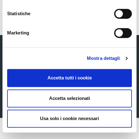
Statistiche
Torna indietro
Marketing
Mostra dettagli
Via Verizzo, 1030 - 31053 Pieve di Soligo (TV) tel +39 0438 980098 fax +39
Accetta tutti i cookie
0438 82096 C.F. - P.I. - R.I. 03916270261
Privacy policy
Accetta selezionati
Cookie Policy
Company info
Usa solo i cookie necessari