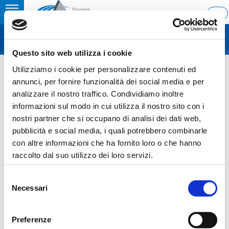
Toggle
ITA
MENU
navigation
Questo sito web utilizza i cookie
Home
›
Report on the purchase of treasury shares
Utilizziamo i cookie per personalizzare contenuti ed
Last update: 2019/06/11 8:17
annunci, per fornire funzionalità dei social media e per
analizzare il nostro traffico. Condividiamo inoltre
11.06.2019
informazioni sul modo in cui utilizza il nostro sito con i
REPORT ON THE PURCHASE
nostri partner che si occupano di analisi dei dati web,
pubblicità e social media, i quali potrebbero combinarle
OF TREASURY SHARES
con altre informazioni che ha fornito loro o che hanno
raccolto dal suo utilizzo dei loro servizi.
Selezione
Necessari
del
Sezione download
consenso
20190611_COS_AcquistoAzioniProprie_ENG
Preferenze