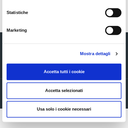
Statistiche
Torna indietro
Marketing
Mostra dettagli
Via Verizzo, 1030 - 31053 Pieve di Soligo (TV) tel +39 0438 980098 fax +39
Accetta tutti i cookie
0438 82096 C.F. - P.I. - R.I. 03916270261
Privacy policy
Accetta selezionati
Cookie Policy
Company info
Usa solo i cookie necessari