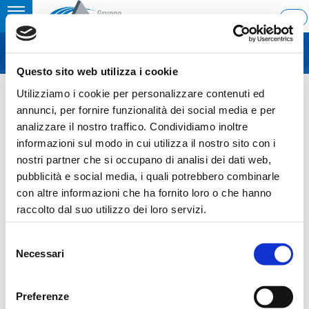
Toggle
ITA
MENU
navigation
Questo sito web utilizza i cookie
Home
›
Notice of call of Ordinary Shareholders’ Meeting
Utilizziamo i cookie per personalizzare contenuti ed
Last update: 2025/03/13 15:28
annunci, per fornire funzionalità dei social media e per
analizzare il nostro traffico. Condividiamo inoltre
13.03.2025
informazioni sul modo in cui utilizza il nostro sito con i
NOTICE OF CALL OF
nostri partner che si occupano di analisi dei dati web,
pubblicità e social media, i quali potrebbero combinarle
ORDINARY SHAREHOLDERS’
con altre informazioni che ha fornito loro o che hanno
MEETING
raccolto dal suo utilizzo dei loro servizi.
Selezione
Necessari
del
consenso
Sezione download
Preferenze