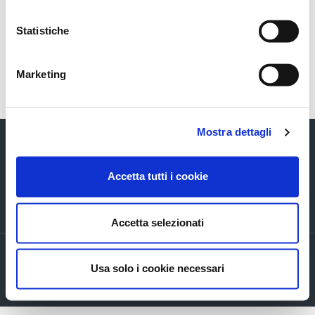
COS_Ascopiave_Avviso-
convocazione_Assemblea_ENG_13032025
Statistiche
Marketing
Torna indietro
Mostra dettagli
Accetta tutti i cookie
Via Verizzo, 1030 - 31053 Pieve di Soligo (TV) tel +39 0438 980098 fax +39
0438 82096 C.F. - P.I. - R.I. 03916270261
Accetta selezionati
Privacy policy
Usa solo i cookie necessari
Cookie Policy
Company info