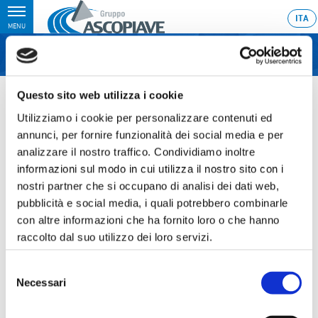
Toggle
ITA
MENU
navigation
Home
›
THE HERA GROUP AND ASCOPIAVE: A LARGE ENERGY
Questo sito web utilizza i cookie
PARTNERSHIP IN NORTH-EAST ITALY
Utilizziamo i cookie per personalizzare contenuti ed
Last update: 2019/06/17 19:23
annunci, per fornire funzionalità dei social media e per
analizzare il nostro traffico. Condividiamo inoltre
17.06.2019
informazioni sul modo in cui utilizza il nostro sito con i
THE HERA GROUP AND
nostri partner che si occupano di analisi dei dati web,
ASCOPIAVE: A LARGE ENERGY
pubblicità e social media, i quali potrebbero combinarle
con altre informazioni che ha fornito loro o che hanno
PARTNERSHIP IN NORTH-
raccolto dal suo utilizzo dei loro servizi.
EAST ITALY
Selezione
Necessari
del
consenso