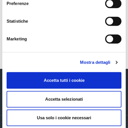
Sezione download
Preferenze
Statistiche
20190617_ComunicatoGruppoHera_Ascopiave_ENG_final
Marketing
Torna indietro
Mostra dettagli
Accetta tutti i cookie
Accetta selezionati
Via Verizzo, 1030 - 31053 Pieve di Soligo (TV) tel +39 0438 980098 fax +39
0438 82096 C.F. - P.I. - R.I. 03916270261
Usa solo i cookie necessari
Privacy policy