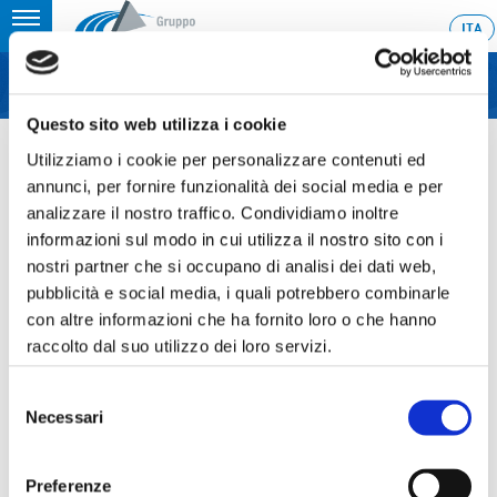
Toggle
ITA
MENU
navigation
Questo sito web utilizza i cookie
Home
›
Extraordinary and ordinary Shareholders’ Meeting held on 28
April 2017
Utilizziamo i cookie per personalizzare contenuti ed
annunci, per fornire funzionalità dei social media e per
Last update: 2017/04/28 18:33
analizzare il nostro traffico. Condividiamo inoltre
informazioni sul modo in cui utilizza il nostro sito con i
28.04.2017
nostri partner che si occupano di analisi dei dati web,
EXTRAORDINARY AND
pubblicità e social media, i quali potrebbero combinarle
ORDINARY SHAREHOLDERS’
con altre informazioni che ha fornito loro o che hanno
raccolto dal suo utilizzo dei loro servizi.
MEETING HELD ON 28 APRIL
2017
Selezione
Necessari
del
consenso
Preferenze