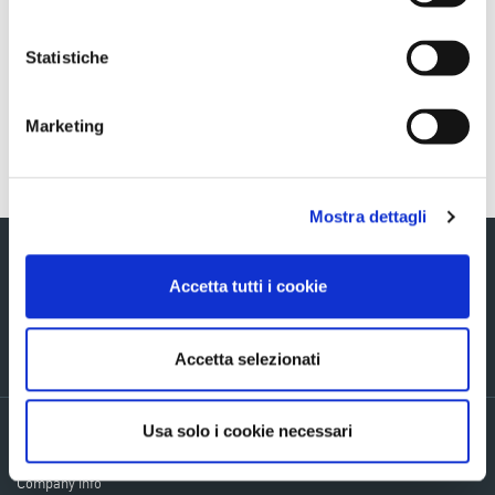
Sezione download
COS_Assemblea_ENG_28042017
Statistiche
Marketing
Torna indietro
Mostra dettagli
Accetta tutti i cookie
Via Verizzo, 1030 - 31053 Pieve di Soligo (TV) tel +39 0438 980098 fax +39
Accetta selezionati
0438 82096 C.F. - P.I. - R.I. 03916270261
Usa solo i cookie necessari
Privacy policy
Cookie Policy
Company info