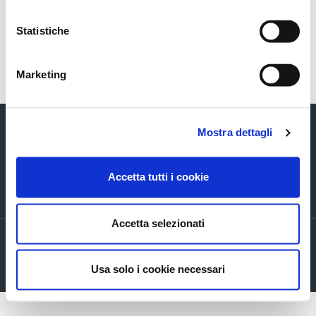
COS_Ascopiave_Patto parasociale_ENG_27052020
Statistiche
Torna indietro
Marketing
Mostra dettagli
Accetta tutti i cookie
Via Verizzo, 1030 - 31053 Pieve di Soligo (TV) tel +39 0438 980098 fax +39
0438 82096 C.F. - P.I. - R.I. 03916270261
Accetta selezionati
Privacy policy
Cookie Policy
Usa solo i cookie necessari
Company info