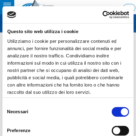
Toggle
ITA
MENU
navigation
Questo sito web utilizza i cookie
Home
›
Extract from the shareholders’ agreements
Utilizziamo i cookie per personalizzare contenuti ed
Last update: 2020/05/27 15:45
annunci, per fornire funzionalità dei social media e per
analizzare il nostro traffico. Condividiamo inoltre
27.05.2020
informazioni sul modo in cui utilizza il nostro sito con i
EXTRACT FROM THE
nostri partner che si occupano di analisi dei dati web,
pubblicità e social media, i quali potrebbero combinarle
SHAREHOLDERS’
con altre informazioni che ha fornito loro o che hanno
AGREEMENTS
raccolto dal suo utilizzo dei loro servizi.
Selezione
Necessari
del
consenso
Sezione download
Preferenze