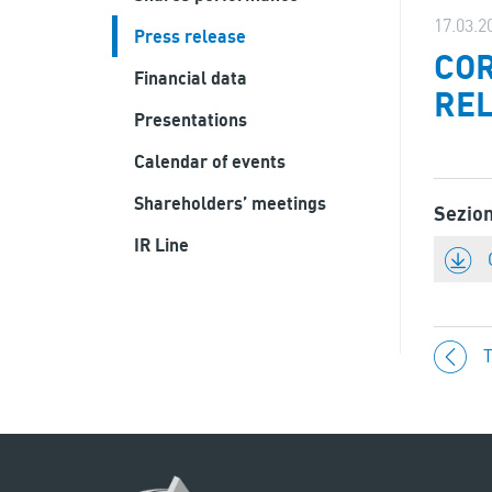
17.03.2
Press release
COR
Financial data
REL
Presentations
Calendar of events
Shareholders’ meetings
Sezio
IR Line
T