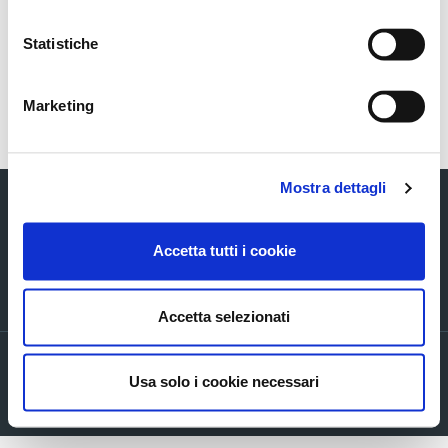
02_AscopiaveASS-2019-04-23-ConvocazioneCOS-
ENG
Statistiche
Marketing
Torna indietro
Mostra dettagli
Accetta tutti i cookie
Via Verizzo, 1030 - 31053 Pieve di Soligo (TV) tel +39 0438 980098 fax +39
0438 82096 C.F. - P.I. - R.I. 03916270261
Accetta selezionati
Privacy policy
Usa solo i cookie necessari
Cookie Policy
Company info