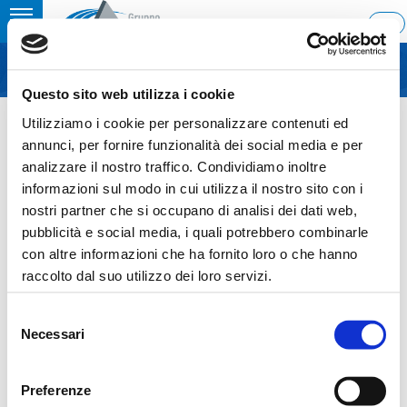
Toggle
ITA
MENU
navigation
Questo sito web utilizza i cookie
Home
›
Call of the Shareholders’ Meeting 23 April 2019
Utilizziamo i cookie per personalizzare contenuti ed
Last update: 2019/03/22 21:47
annunci, per fornire funzionalità dei social media e per
analizzare il nostro traffico. Condividiamo inoltre
22.03.2019
informazioni sul modo in cui utilizza il nostro sito con i
CALL OF THE
nostri partner che si occupano di analisi dei dati web,
pubblicità e social media, i quali potrebbero combinarle
SHAREHOLDERS’ MEETING 23
con altre informazioni che ha fornito loro o che hanno
APRIL 2019
raccolto dal suo utilizzo dei loro servizi.
Selezione
Necessari
del
consenso
Sezione download
Preferenze