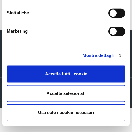
Torna indietro
Statistiche
Marketing
Mostra dettagli
Via Verizzo, 1030 - 31053 Pieve di Soligo (TV) tel +39 0438 980098 fax +39
0438 82096 C.F. - P.I. - R.I. 03916270261
Accetta tutti i cookie
Privacy policy
Accetta selezionati
Cookie Policy
Company info
Usa solo i cookie necessari