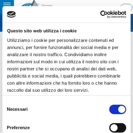
Toggle
ITA
MENU
navigation
Questo sito web utilizza i cookie
Home
›
Buy back – May 2024
Utilizziamo i cookie per personalizzare contenuti ed
Last update: 2024/06/07 12:06
annunci, per fornire funzionalità dei social media e per
analizzare il nostro traffico. Condividiamo inoltre
07.06.2024
informazioni sul modo in cui utilizza il nostro sito con i
BUY BACK – MAY 2024
nostri partner che si occupano di analisi dei dati web,
pubblicità e social media, i quali potrebbero combinarle
con altre informazioni che ha fornito loro o che hanno
raccolto dal suo utilizzo dei loro servizi.
Sezione download
Selezione
Necessari
del
COS_Ascopiave_Buy-back_Maggio_2024_ITA-
consenso
ENG_07062024
Preferenze