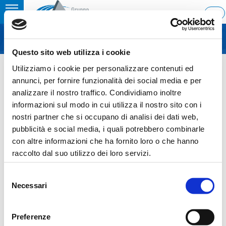
Toggle
ITA
MENU
navigation
Questo sito web utilizza i cookie
Home
›
Buy back – June 2021
Utilizziamo i cookie per personalizzare contenuti ed
Last update: 2021/07/08 12:36
annunci, per fornire funzionalità dei social media e per
analizzare il nostro traffico. Condividiamo inoltre
08.07.2021
informazioni sul modo in cui utilizza il nostro sito con i
BUY BACK – JUNE 2021
nostri partner che si occupano di analisi dei dati web,
pubblicità e social media, i quali potrebbero combinarle
con altre informazioni che ha fornito loro o che hanno
raccolto dal suo utilizzo dei loro servizi.
Sezione download
Selezione
Necessari
del
COS-Ascopiave-Buy_back_ITA-ENG_08072021
consenso
Preferenze