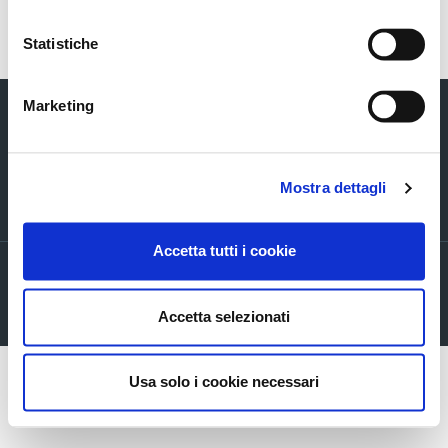
Torna indietro
Statistiche
Marketing
Mostra dettagli
Via Verizzo, 1030 - 31053 Pieve di Soligo (TV) tel +39 0438 980098 fax +39
0438 82096 C.F. - P.I. - R.I. 03916270261
Accetta tutti i cookie
Privacy policy
Cookie Policy
Accetta selezionati
Company info
Usa solo i cookie necessari