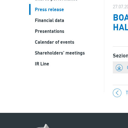
27.07.2
Press release
BOA
Financial data
HAL
Presentations
Calendar of events
Shareholders’ meetings
Sezio
IR Line
T