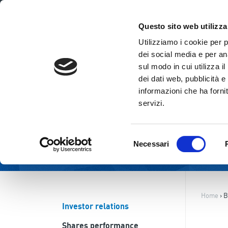
ENG
ITA
Questo sito web utilizza
Utilizziamo i cookie per 
dei social media e per ana
sul modo in cui utilizza i
dei dati web, pubblicità e
informazioni che ha fornit
servizi.
Selezione
Necessari
del
consenso
Home
›
B
Investor relations
Shares performance