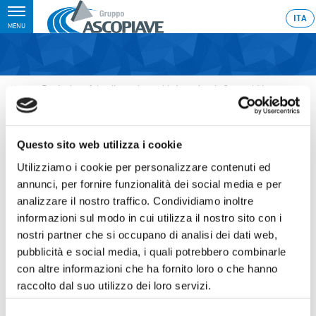
Toggle
ITA
MENU
navigation
Home
›
Beginning of the discussions with Ascopiave’s General Manager,
Mr. Nicola Cecconato, in order to resolve all the outstanding matters he
may have with the Company
Last update: 2026/06/09 13:01
Questo sito web utilizza i cookie
09.06.2026
Utilizziamo i cookie per personalizzare contenuti ed
annunci, per fornire funzionalità dei social media e per
BEGINNING OF THE
analizzare il nostro traffico. Condividiamo inoltre
DISCUSSIONS WITH
informazioni sul modo in cui utilizza il nostro sito con i
ASCOPIAVE’S GENERAL
nostri partner che si occupano di analisi dei dati web,
pubblicità e social media, i quali potrebbero combinarle
MANAGER, MR. NICOLA
con altre informazioni che ha fornito loro o che hanno
CECCONATO, IN ORDER TO
raccolto dal suo utilizzo dei loro servizi.
RESOLVE ALL THE