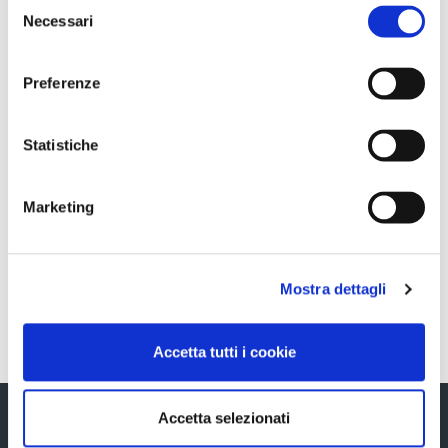
Selezione
OUTSTANDING MATTERS HE
Necessari
del
consenso
MAY HAVE WITH THE
Preferenze
COMPANY
Statistiche
Sezione download
Marketing
COS_Ascopiave_Comunicato_ENG_09062026
Mostra dettagli
Torna indietro
Accetta tutti i cookie
Accetta selezionati