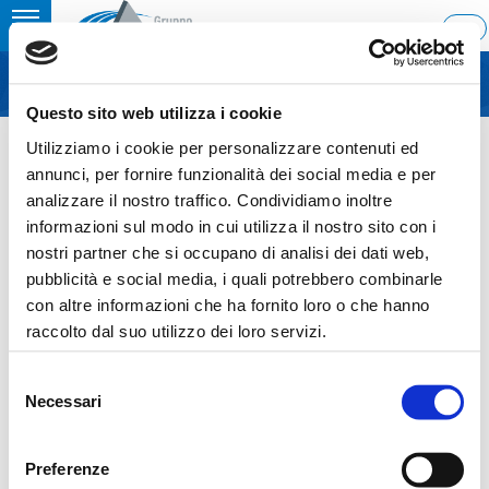
Toggle
ITA
MENU
navigation
Questo sito web utilizza i cookie
Home
›
Ascopiave to present a strategy plan 2020-2024
Utilizziamo i cookie per personalizzare contenuti ed
Last update: 2021/01/11 19:01
annunci, per fornire funzionalità dei social media e per
analizzare il nostro traffico. Condividiamo inoltre
11.01.2021
informazioni sul modo in cui utilizza il nostro sito con i
ASCOPIAVE TO PRESENT A
nostri partner che si occupano di analisi dei dati web,
pubblicità e social media, i quali potrebbero combinarle
STRATEGY PLAN 2020-2024
con altre informazioni che ha fornito loro o che hanno
raccolto dal suo utilizzo dei loro servizi.
Selezione
Necessari
del
Sezione download
consenso
COS_Ascopiave_Piano_strategico_2020-
Preferenze
2024_ENG_11012021