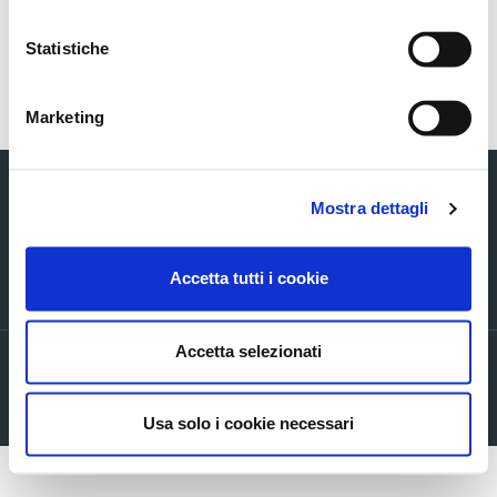
Statistiche
Torna indietro
Marketing
Mostra dettagli
Accetta tutti i cookie
Via Verizzo, 1030 - 31053 Pieve di Soligo (TV) tel +39 0438 980098 fax +39
0438 82096 C.F. - P.I. - R.I. 03916270261
Accetta selezionati
Privacy policy
Cookie Policy
Company info
Usa solo i cookie necessari