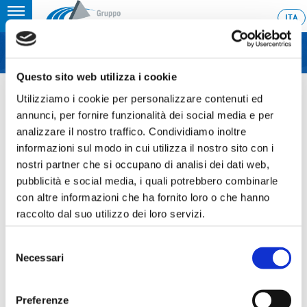
Toggle
ITA
MENU
navigation
Questo sito web utilizza i cookie
Home
›
Ascopiave, territorial investments on the rise: over Euro 40 million
envisaged in 2020
Utilizziamo i cookie per personalizzare contenuti ed
annunci, per fornire funzionalità dei social media e per
Last update: 2020/01/16 10:56
analizzare il nostro traffico. Condividiamo inoltre
informazioni sul modo in cui utilizza il nostro sito con i
16.01.2020
nostri partner che si occupano di analisi dei dati web,
ASCOPIAVE, TERRITORIAL
pubblicità e social media, i quali potrebbero combinarle
INVESTMENTS ON THE RISE:
con altre informazioni che ha fornito loro o che hanno
raccolto dal suo utilizzo dei loro servizi.
OVER EURO 40 MILLION
ENVISAGED IN 2020
Selezione
Necessari
del
consenso
Preferenze