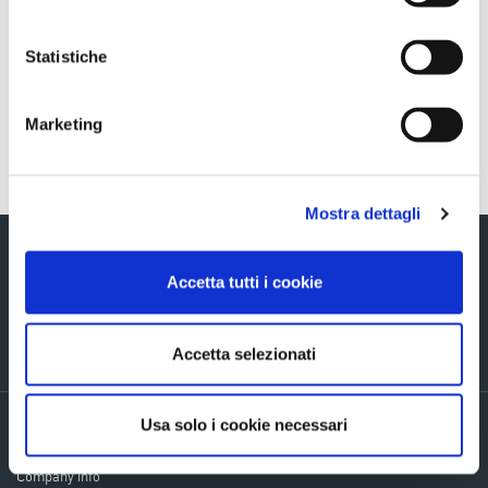
Sezione download
Ascopiave_COS_Investimenti_ENG_16012020
Statistiche
Marketing
Torna indietro
Mostra dettagli
Accetta tutti i cookie
Via Verizzo, 1030 - 31053 Pieve di Soligo (TV) tel +39 0438 980098 fax +39
Accetta selezionati
0438 82096 C.F. - P.I. - R.I. 03916270261
Usa solo i cookie necessari
Privacy policy
Cookie Policy
Company info