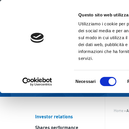
ENG
ITA
Questo sito web utilizza
Utilizziamo i cookie per 
dei social media e per ana
sul modo in cui utilizza i
dei dati web, pubblicità e
informazioni che ha fornit
servizi.
Selezione
Necessari
del
consenso
Home
›
A
Investor relations
Shares performance