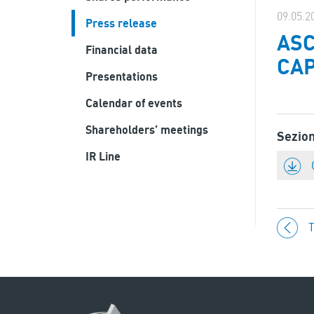
09.05.2
Press release
ASC
Financial data
CAP
Presentations
Calendar of events
Shareholders’ meetings
Sezio
IR Line
T