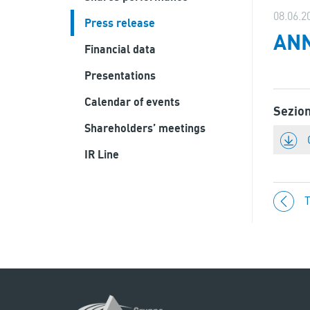
08.06.2
Press release
ANN
Financial data
Presentations
Calendar of events
Sezio
Shareholders’ meetings
IR Line
T