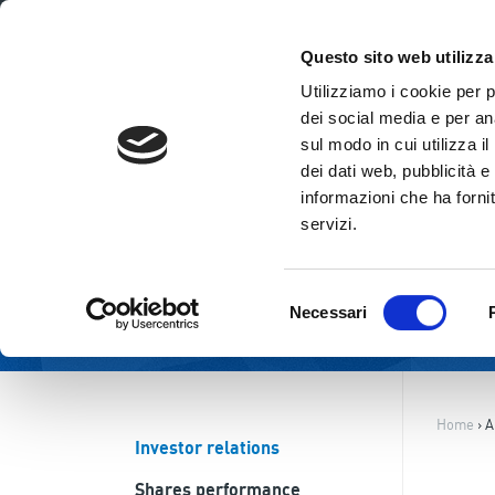
ENG
ITA
Questo sito web utilizza
Utilizziamo i cookie per 
dei social media e per ana
sul modo in cui utilizza i
dei dati web, pubblicità e
informazioni che ha fornit
servizi.
Selezione
Necessari
del
consenso
Home
›
A
Investor relations
Shares performance