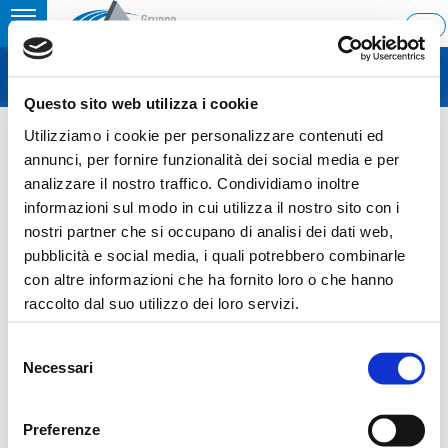
Toggle
ITA
MENU
navigation
Questo sito web utilizza i cookie
Home
›
The Italian Utilities Conference 2008 presentation
Utilizziamo i cookie per personalizzare contenuti ed
Last update: 2008/04/02 23:55
annunci, per fornire funzionalità dei social media e per
analizzare il nostro traffico. Condividiamo inoltre
02.04.2008
informazioni sul modo in cui utilizza il nostro sito con i
THE ITALIAN UTILITIES
nostri partner che si occupano di analisi dei dati web,
pubblicità e social media, i quali potrebbero combinarle
CONFERENCE 2008
con altre informazioni che ha fornito loro o che hanno
PRESENTATION
raccolto dal suo utilizzo dei loro servizi.
Selezione
Necessari
del
consenso
Sezione download
Preferenze