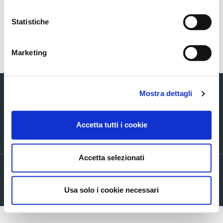
The Italian Utilities Conference 2008 presentation
Statistiche
Torna indietro
Marketing
Mostra dettagli
Accetta tutti i cookie
Via Verizzo, 1030 - 31053 Pieve di Soligo (TV) tel +39 0438 980098 fax +39
0438 82096 C.F. - P.I. - R.I. 03916270261
Accetta selezionati
Privacy policy
Cookie Policy
Usa solo i cookie necessari
Company info