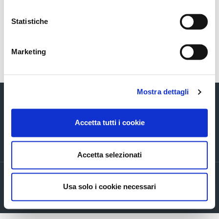
Ascopiave-Strategic-Plan_2026-
2029_ENG_12022026
Statistiche
Marketing
Torna indietro
Mostra dettagli
Accetta tutti i cookie
Via Verizzo, 1030 - 31053 Pieve di Soligo (TV) tel +39 0438 980098 fax +39
0438 82096 C.F. - P.I. - R.I. 03916270261
Accetta selezionati
Privacy policy
Usa solo i cookie necessari
Cookie Policy
Company info