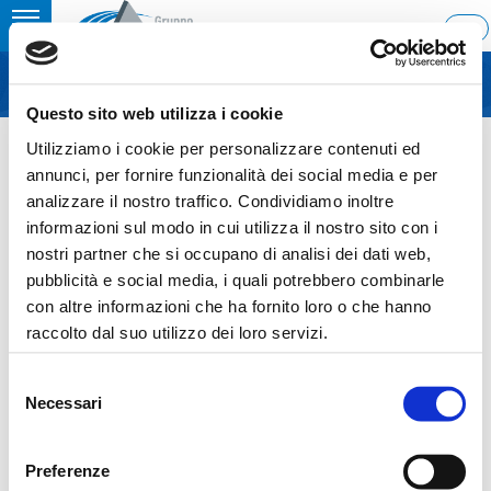
Toggle
ITA
MENU
navigation
Questo sito web utilizza i cookie
Home
›
STRATEGIC PLAN 2026-2029 – Pieve di Soligo,12 February 2026
Utilizziamo i cookie per personalizzare contenuti ed
Last update: 2026/02/12 12:37
annunci, per fornire funzionalità dei social media e per
analizzare il nostro traffico. Condividiamo inoltre
12.02.2026
informazioni sul modo in cui utilizza il nostro sito con i
STRATEGIC PLAN 2026-2029 –
nostri partner che si occupano di analisi dei dati web,
pubblicità e social media, i quali potrebbero combinarle
PIEVE DI SOLIGO,12
con altre informazioni che ha fornito loro o che hanno
FEBRUARY 2026
raccolto dal suo utilizzo dei loro servizi.
Selezione
Necessari
del
consenso
Sezione download
Preferenze