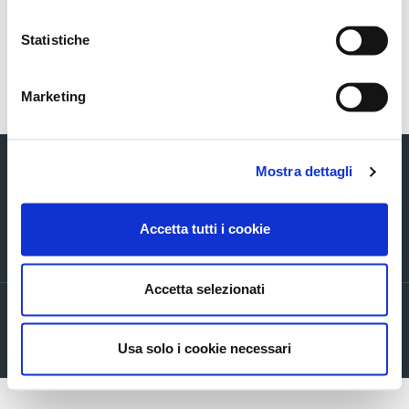
Italian_CEO_Conference_18062025
Statistiche
Torna indietro
Marketing
Mostra dettagli
Accetta tutti i cookie
Via Verizzo, 1030 - 31053 Pieve di Soligo (TV) tel +39 0438 980098 fax +39
0438 82096 C.F. - P.I. - R.I. 03916270261
Accetta selezionati
Privacy policy
Cookie Policy
Usa solo i cookie necessari
Company info