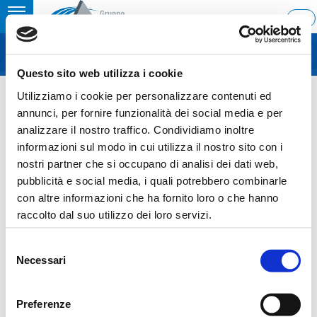
Toggle
ITA
MENU
navigation
Questo sito web utilizza i cookie
Home
›
Mediobanca 11th Italian CEO Conference – Milan 18th June 2025
Utilizziamo i cookie per personalizzare contenuti ed
Last update: 2025/06/17 14:49
annunci, per fornire funzionalità dei social media e per
analizzare il nostro traffico. Condividiamo inoltre
17.06.2025
informazioni sul modo in cui utilizza il nostro sito con i
MEDIOBANCA 11TH ITALIAN
nostri partner che si occupano di analisi dei dati web,
pubblicità e social media, i quali potrebbero combinarle
CEO CONFERENCE – MILAN
con altre informazioni che ha fornito loro o che hanno
18TH JUNE 2025
raccolto dal suo utilizzo dei loro servizi.
Selezione
Necessari
del
consenso
Sezione download
Preferenze