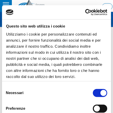
Toggle
ITA
MENU
navigation
Questo sito web utilizza i cookie
Home
›
Italian Infrastructure Day – Milan
Utilizziamo i cookie per personalizzare contenuti ed
Last update: 2015/09/08 8:43
annunci, per fornire funzionalità dei social media e per
analizzare il nostro traffico. Condividiamo inoltre
08.09.2015
informazioni sul modo in cui utilizza il nostro sito con i
ITALIAN INFRASTRUCTURE
nostri partner che si occupano di analisi dei dati web,
pubblicità e social media, i quali potrebbero combinarle
DAY – MILAN
con altre informazioni che ha fornito loro o che hanno
raccolto dal suo utilizzo dei loro servizi.
Selezione
Necessari
del
Sezione download
consenso
Italian Infrastructure Day - Milan, September 8th
Preferenze
2015