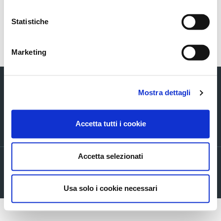
Statistiche
Torna indietro
Marketing
Mostra dettagli
Accetta tutti i cookie
Via Verizzo, 1030 - 31053 Pieve di Soligo (TV) tel +39 0438 980098 fax +39
0438 82096 C.F. - P.I. - R.I. 03916270261
Accetta selezionati
Privacy policy
Cookie Policy
Company info
Usa solo i cookie necessari