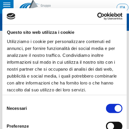
Toggle
ITA
MENU
navigation
Questo sito web utilizza i cookie
Home
›
6M 2024 Consolidated Results, Conference Call, Pieve di Soligo,
30th July 2024
Utilizziamo i cookie per personalizzare contenuti ed
annunci, per fornire funzionalità dei social media e per
Last update: 2024/07/30 11:46
analizzare il nostro traffico. Condividiamo inoltre
informazioni sul modo in cui utilizza il nostro sito con i
30.07.2024
nostri partner che si occupano di analisi dei dati web,
6M 2024 CONSOLIDATED
pubblicità e social media, i quali potrebbero combinarle
RESULTS, CONFERENCE
con altre informazioni che ha fornito loro o che hanno
raccolto dal suo utilizzo dei loro servizi.
CALL, PIEVE DI SOLIGO, 30TH
JULY 2024
Selezione
Necessari
del
consenso
Preferenze