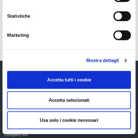
Sezione download
6M2024ConsolidatedResultsPresentation
Statistiche
Marketing
Torna indietro
Mostra dettagli
Accetta tutti i cookie
Via Verizzo, 1030 - 31053 Pieve di Soligo (TV) tel +39 0438 980098 fax +39
Accetta selezionati
0438 82096 C.F. - P.I. - R.I. 03916270261
Usa solo i cookie necessari
Privacy policy
Cookie Policy
Company info