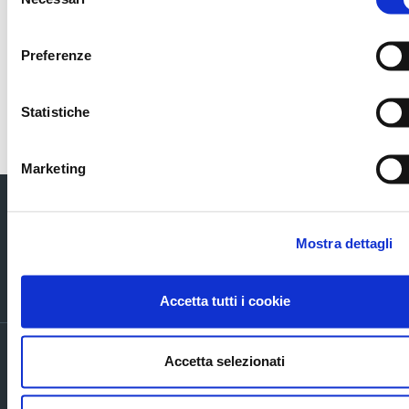
del
consenso
Ascopiave_3M2022_Consolidated_Results_Presentation_13
Preferenze
Statistiche
Torna indietro
Marketing
Mostra dettagli
Via Verizzo, 1030 - 31053 Pieve di Soligo (TV) tel +39 0438 980098 fax +39
Accetta tutti i cookie
0438 82096 C.F. - P.I. - R.I. 03916270261
Privacy policy
Accetta selezionati
Cookie Policy
Company info