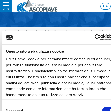
Toggle
ITA
MENU
navigation
Home
›
3M 2022 Consolidated Results – Conference call, 13th May 2022
Last update: 2022/05/13 9:15
13.05.2022
Questo sito web utilizza i cookie
3M 2022 CONSOLIDATED
Utilizziamo i cookie per personalizzare contenuti ed annunci,
per fornire funzionalità dei social media e per analizzare il
RESULTS – CONFERENCE
nostro traffico. Condividiamo inoltre informazioni sul modo in
CALL, 13TH MAY 2022
cui utilizza il nostro sito con i nostri partner che si occupano 
analisi dei dati web, pubblicità e social media, i quali potrebb
combinarle con altre informazioni che ha fornito loro o che
hanno raccolto dal suo utilizzo dei loro servizi.
Sezione download
Selezione
Necessari