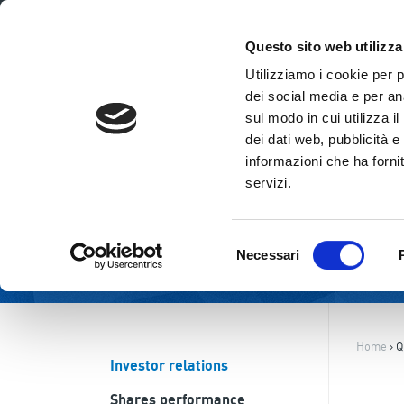
ENG
ITA
Questo sito web utilizza
Utilizziamo i cookie per 
dei social media e per ana
sul modo in cui utilizza i
dei dati web, pubblicità e
informazioni che ha fornit
servizi.
Selezione
Necessari
del
consenso
Home
›
Q
Investor relations
Shares performance