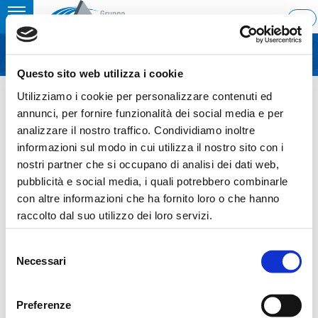
Toggle
ITA
MENU
navigation
Questo sito web utilizza i cookie
Home
›
Board of Directors’ Meeting approving Financial Results 1Q 2011
Utilizziamo i cookie per personalizzare contenuti ed
Last update: 2011/05/12 23:54
annunci, per fornire funzionalità dei social media e per
analizzare il nostro traffico. Condividiamo inoltre
12.05.2011
informazioni sul modo in cui utilizza il nostro sito con i
BOARD OF DIRECTORS’
nostri partner che si occupano di analisi dei dati web,
pubblicità e social media, i quali potrebbero combinarle
MEETING APPROVING
con altre informazioni che ha fornito loro o che hanno
FINANCIAL RESULTS 1Q 2011
raccolto dal suo utilizzo dei loro servizi.
Selezione
Necessari
del
consenso
Preferenze
Torna indietro