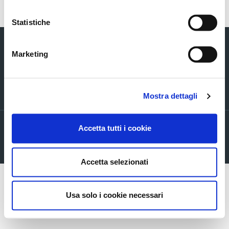
Statistiche
Marketing
Via Verizzo, 1030 - 31053 Pieve di Soligo (TV) tel +39 0438 980098 fax +39
Mostra dettagli
0438 82096 C.F. - P.I. - R.I. 03916270261
Privacy policy
Accetta tutti i cookie
Cookie Policy
Company info
Accetta selezionati
Usa solo i cookie necessari