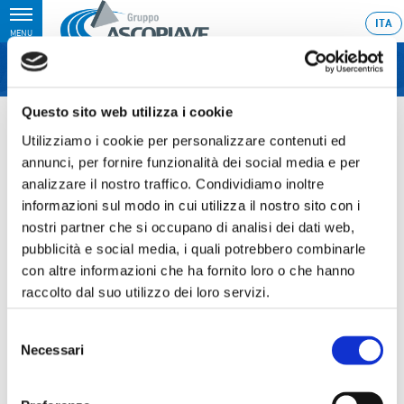
Toggle
ITA
MENU
navigation
Questo sito web utilizza i cookie
Home
›
Annual Shareholders’ Meeting approving the Financial
Statements and illustrating the consolidated Financial Statements as at
Utilizziamo i cookie per personalizzare contenuti ed
December 31, 2015
annunci, per fornire funzionalità dei social media e per
Last update: 2015/12/29 9:07
analizzare il nostro traffico. Condividiamo inoltre
informazioni sul modo in cui utilizza il nostro sito con i
28.04.2016
nostri partner che si occupano di analisi dei dati web,
ANNUAL SHAREHOLDERS’
pubblicità e social media, i quali potrebbero combinarle
MEETING APPROVING THE
con altre informazioni che ha fornito loro o che hanno
raccolto dal suo utilizzo dei loro servizi.
FINANCIAL STATEMENTS AND
ILLUSTRATING THE
Selezione
Necessari
del
CONSOLIDATED FINANCIAL
consenso
STATEMENTS AS AT