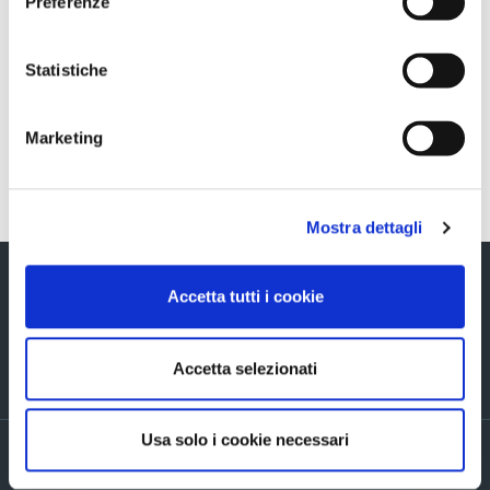
Preferenze
DECEMBER 31, 2015
Statistiche
Marketing
Torna indietro
Mostra dettagli
Accetta tutti i cookie
Accetta selezionati
Via Verizzo, 1030 - 31053 Pieve di Soligo (TV) tel +39 0438 980098 fax +39
0438 82096 C.F. - P.I. - R.I. 03916270261
Usa solo i cookie necessari
Privacy policy
Cookie Policy