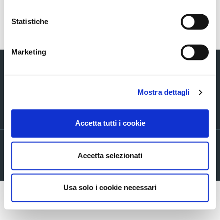
Torna indietro
Statistiche
Marketing
Mostra dettagli
Via Verizzo, 1030 - 31053 Pieve di Soligo (TV) tel +39 0438 980098 fax +39
0438 82096 C.F. - P.I. - R.I. 03916270261
Accetta tutti i cookie
Privacy policy
Accetta selezionati
Cookie Policy
Company info
Usa solo i cookie necessari