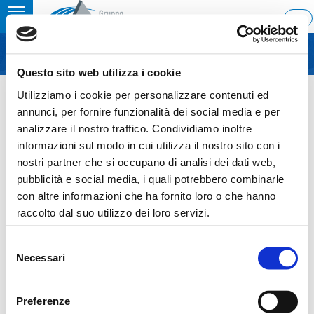
Toggle
ITA
MENU
navigation
Questo sito web utilizza i cookie
Home
›
Press release
Utilizziamo i cookie per personalizzare contenuti ed
Last update: 2024/07/30 13:06
annunci, per fornire funzionalità dei social media e per
analizzare il nostro traffico. Condividiamo inoltre
30.07.2024
informazioni sul modo in cui utilizza il nostro sito con i
PRESS RELEASE
nostri partner che si occupano di analisi dei dati web,
pubblicità e social media, i quali potrebbero combinarle
con altre informazioni che ha fornito loro o che hanno
raccolto dal suo utilizzo dei loro servizi.
Sezione download
Selezione
Necessari
del
Comunicato stampa
consenso
A2A_Ascopiave_ENG_30072024
Preferenze